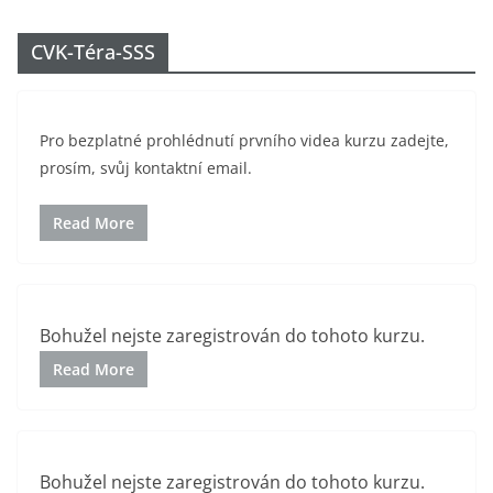
Přeskočit
na
CVK-Téra-SSS
obsah
Pro bezplatné prohlédnutí prvního videa kurzu zadejte,
prosím, svůj kontaktní email.
Read More
Bohužel nejste zaregistrován do tohoto kurzu.
Read More
Bohužel nejste zaregistrován do tohoto kurzu.