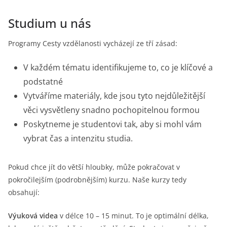
Přeskočit
Studium u nás
na
obsah
Programy Cesty vzdělanosti vycházejí ze tří zásad:
V každém tématu identifikujeme to, co je klíčové a
podstatné
Vytváříme materiály, kde jsou tyto nejdůležitější
věci vysvětleny snadno pochopitelnou formou
Poskytneme je studentovi tak, aby si mohl vám
vybrat čas a intenzitu studia.
Pokud chce jít do větší hloubky, může pokračovat v
pokročilejším (podrobnějším) kurzu. Naše kurzy tedy
obsahují:
Výuková videa
v délce 10 – 15 minut. To je optimální délka,