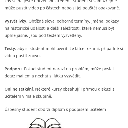
kdy se dá ještě udržet soustředění. Student si samozřejmě
může pustit video po částech nebo si jej pouštět opakovaně.
Vysvětlivky
. Obtížná slova, odborné termíny, jména, odkazy
na historické události a další záležitosti, které nemusí být
úplně jasné, jsou pod textem vysvětleny.
Testy
, aby si student mohl ověřit, že látce rozumí, případně si
video pustit znovu.
Podporu
. Pokud student narazí na problém, může poslat
dotaz mailem a nechat si látku vysvětlit.
Online setkání
. Některé kurzy obsahují i přímou diskuzi s
učitelem v malé skupině.
Úspěšný student obdrží diplom s podpisem učitelem