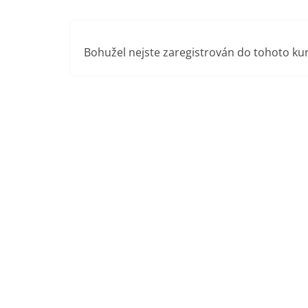
Přeskočit
na
obsah
Bohužel nejste zaregistrován do tohoto ku