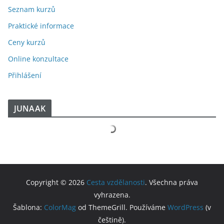
Seznam kurzů
Praktické informace
Ceny kurzů
Online konzultace
Přihlášení
JUNAAK
Copyright © 2026
Cesta vzdělanosti
. Všechna práva
vyhrazena.
Šablona:
ColorMag
od ThemeGrill. Používáme
WordPress
(v
češtině).