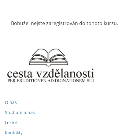
Přeskočit
na
obsah
Bohužel nejste zaregistrován do tohoto kurzu.
O nás
Studium u nás
Lektoři
Kontakty