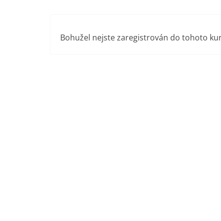
Přeskočit
na
obsah
Bohužel nejste zaregistrován do tohoto ku