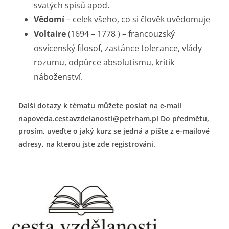
svatých spisů apod.
Vědomí
– celek všeho, co si člověk uvědomuje
Voltaire
(1694 – 1778 ) – francouzský
osvícenský filosof, zastánce tolerance, vlády
rozumu, odpůrce absolutismu, kritik
náboženství.
Další dotazy k tématu můžete poslat na e-mail
napoveda.cestavzdelanosti@petrham.pl
Do předmětu,
prosím, uveďte o jaký kurz se jedná a pište z e-mailové
adresy, na kterou jste zde registrováni.