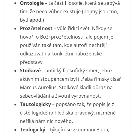
Ontologie
– ta část filosofie, která se zabývá
tím, že něco vůbec existuje (pojmy jsoucno,
bytí apod.)
Prozřetelnost
– vůle řídící svět. Někdy se
hovoří o Boží prozřetelnosti, ale pojem je
používán také tam, kde autoři nechtějí
odkazovat na konkrétní náboženské
představy.
Stoikové
– antický filosofický směr, jehož
aktivním stoupencem byl i třeba římský císař
Marcus Aurelius. Stoikové kladli důraz na
sebeovládání a životní vyrovnanost.
Tautologicky
– popsáno tak, že popis je z
čistě logického hlediska pravdivý, nicméně
neříká nám nic nového.
Teologický
– týkající se zkoumání Boha,