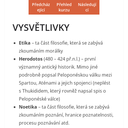
Předcház
Přehled
Následují
ející
kurzu
cí
VYSVĚTLIVKY
Etika
– ta část filosofie, která se zabývá
zkoumáním morálky
Herodotos
(480 – 424 př.n.l.) – první
významný antický historik. Mimo jiné
podrobně popsal Peloponéskou válku mezi
Spartou, Aténami a jejich spojenci (neplést
s Thukididem, který rovněž napsal spis o
Peloponéské válce)
Noetika
– ta část filosofie, která se zabývá
zkoumáním poznání, hranice poznatelnosti,
procesu poznávání atd.