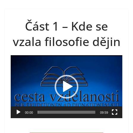
Přeskočit
na
obsah
Část 1 – Kde se
vzala filosofie dějin
Video
přehrávač
00:00
09:59