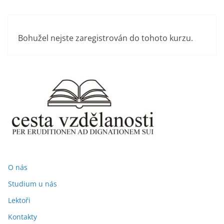
Přeskočit
na
obsah
Bohužel nejste zaregistrován do tohoto kurzu.
O nás
Studium u nás
Lektoři
Kontakty