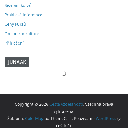
Seznam kurzů
Praktické informace
Ceny kurzů
Online konzultace
Přihlášení
JUNAAK
Copyright © 2026
Cesta vzdělanosti
. Všechna práva
vyhrazena.
Šablona:
ColorMag
od ThemeGrill. Používáme
WordPress
(v
češtině).