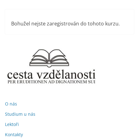
Přeskočit
na
obsah
Bohužel nejste zaregistrován do tohoto kurzu.
O nás
Studium u nás
Lektoři
Kontakty