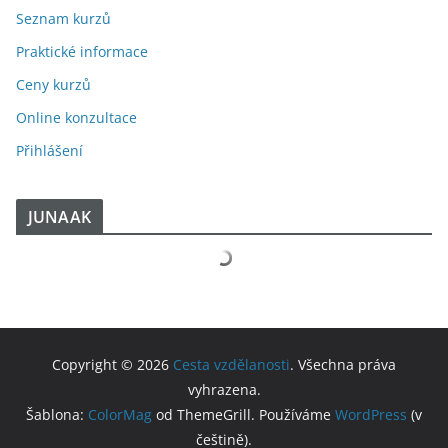
Seznam kurzů
Praktické informace
Ceny kurzů
Online konzultace
Přihlášení
JUNAAK
Copyright © 2026
Cesta vzdělanosti
. Všechna práva
vyhrazena.
Šablona:
ColorMag
od ThemeGrill. Používáme
WordPress
(v
češtině).